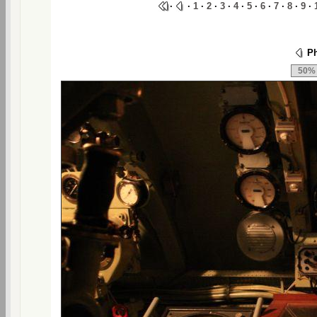
·
·
1
·
2
·
3
·
4
·
5
·
6
·
7
·
8
·
9
·
Ph