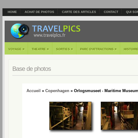
HOME
ACHAT DE PHOTOS
CARTE DES ARTICLES
CONTACT
QUI SO
»
»
»
»
VOYAGE
THEATRE
SORTIES
PARC D'ATTRACTIONS
HISTOIR
Base de photos
Accueil
»
Copenhagen
» Orlogsmuseet - Maritime Museum