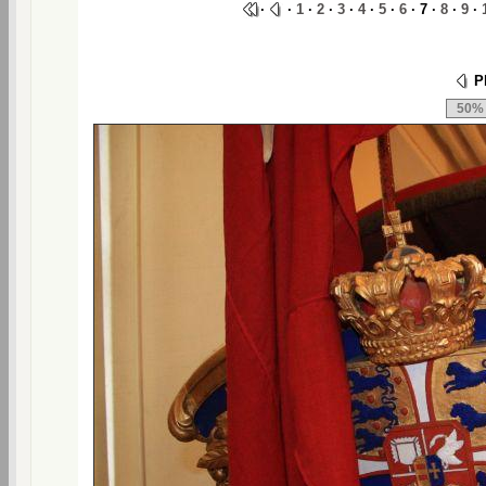
·
·
1
·
2
·
3
·
4
·
5
·
6
· 7 ·
8
·
9
·
Ph