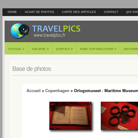
HOME
ACHAT DE PHOTOS
CARTE DES ARTICLES
CONTACT
QUI SO
»
»
»
»
VOYAGE
THEATRE
SORTIES
PARC D'ATTRACTIONS
HISTOIR
Base de photos
Accueil
»
Copenhagen
» Orlogsmuseet - Maritime Museum