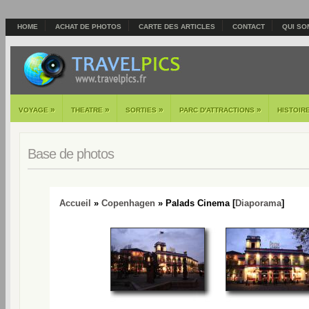
HOME
ACHAT DE PHOTOS
CARTE DES ARTICLES
CONTACT
QUI SO
»
»
»
»
VOYAGE
THEATRE
SORTIES
PARC D'ATTRACTIONS
HISTOIR
Base de photos
Accueil
»
Copenhagen
» Palads Cinema [
Diaporama
]