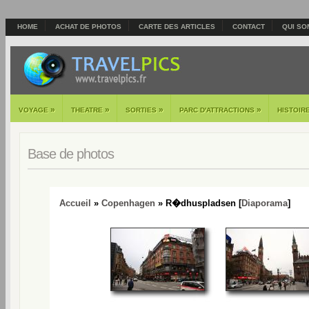
HOME
ACHAT DE PHOTOS
CARTE DES ARTICLES
CONTACT
QUI SO
»
»
»
»
VOYAGE
THEATRE
SORTIES
PARC D'ATTRACTIONS
HISTOIR
Base de photos
Accueil
»
Copenhagen
» R�dhuspladsen [
Diaporama
]