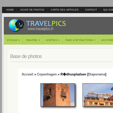
HOME
ACHAT DE PHOTOS
CARTE DES ARTICLES
CONTACT
QUI SO
»
»
»
»
VOYAGE
THEATRE
SORTIES
PARC D'ATTRACTIONS
HISTOIR
Base de photos
Accueil
»
Copenhagen
» R�dhuspladsen [
Diaporama
]