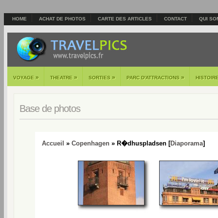
HOME
ACHAT DE PHOTOS
CARTE DES ARTICLES
CONTACT
QUI SO
»
»
»
»
VOYAGE
THEATRE
SORTIES
PARC D'ATTRACTIONS
HISTOIR
Base de photos
Accueil
»
Copenhagen
» R�dhuspladsen [
Diaporama
]