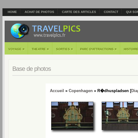
HOME
ACHAT DE PHOTOS
CARTE DES ARTICLES
CONTACT
QUI SO
»
»
»
»
VOYAGE
THEATRE
SORTIES
PARC D'ATTRACTIONS
HISTOIR
Base de photos
Accueil
»
Copenhagen
» R�dhuspladsen [
Dia