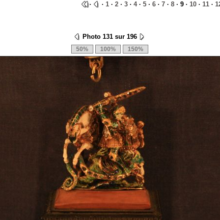
·
·
1
·
2
·
3
·
4
·
5
·
6
·
7
·
8
· 9 ·
10
·
11
·
1
Photo 131 sur 196