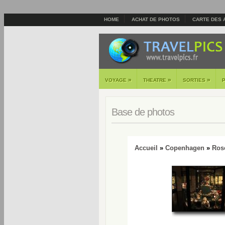
HOME
ACHAT DE PHOTOS
CARTE DES 
»
»
»
VOYAGE
THEATRE
SORTIES
Base de photos
Accueil
»
Copenhagen
»
Ros