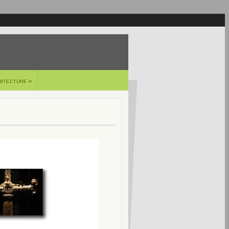
»
HITECTURE