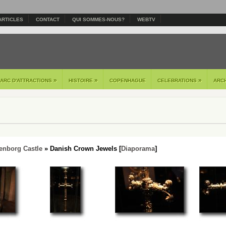
ARTICLES
CONTACT
QUI SOMMES-NOUS?
WEBTV
»
»
»
PARC D'ATTRACTIONS
HISTOIRE
COPENHAGUE
CELEBRATIONS
ARC
enborg Castle
» Danish Crown Jewels [
Diaporama
]