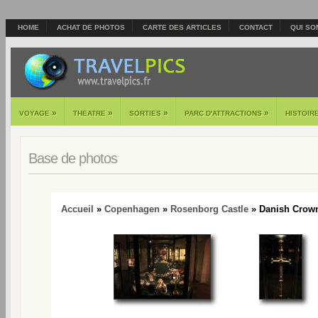
HOME
ACHAT DE PHOTOS
CARTE DES ARTICLES
CONTACT
QUI SO
»
»
»
»
VOYAGE
THEATRE
SORTIES
PARC D'ATTRACTIONS
HISTOIR
Base de photos
Accueil
»
Copenhagen
»
Rosenborg Castle
» Danish Crown