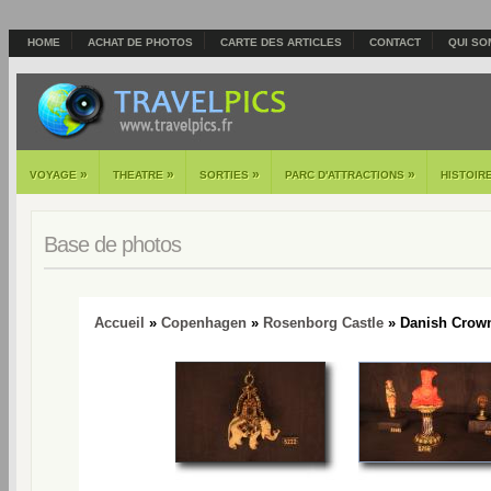
HOME
ACHAT DE PHOTOS
CARTE DES ARTICLES
CONTACT
QUI SO
»
»
»
»
VOYAGE
THEATRE
SORTIES
PARC D'ATTRACTIONS
HISTOIR
Base de photos
Accueil
»
Copenhagen
»
Rosenborg Castle
» Danish Crown