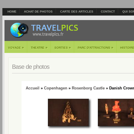
HOME
ACHAT DE PHOTOS
CARTE DES ARTICLES
CONTACT
QUI SO
»
»
»
»
VOYAGE
THEATRE
SORTIES
PARC D'ATTRACTIONS
HISTOIR
Base de photos
Accueil
»
Copenhagen
»
Rosenborg Castle
» Danish Crown