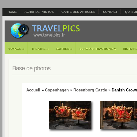
HOME
ACHAT DE PHOTOS
CARTE DES ARTICLES
CONTACT
QUI SO
»
»
»
»
VOYAGE
THEATRE
SORTIES
PARC D'ATTRACTIONS
HISTOIR
Base de photos
Accueil
»
Copenhagen
»
Rosenborg Castle
» Danish Crown