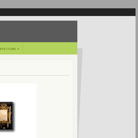
»
HITECTURE