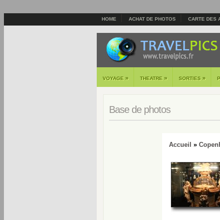
HOME
ACHAT DE PHOTOS
CARTE DES 
»
»
»
VOYAGE
THEATRE
SORTIES
Base de photos
Accueil
»
Copen