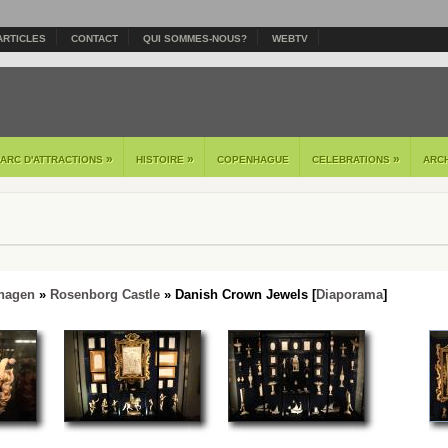
ARTICLES
CONTACT
QUI SOMMES-NOUS?
WEBTV
»
»
»
PARC D'ATTRACTIONS
HISTOIRE
COPENHAGUE
CELEBRATIONS
ARC
hagen
»
Rosenborg Castle
» Danish Crown Jewels [
Diaporama
]