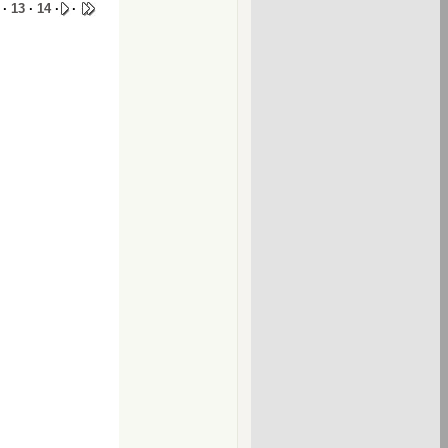
·
13
·
14
·
·