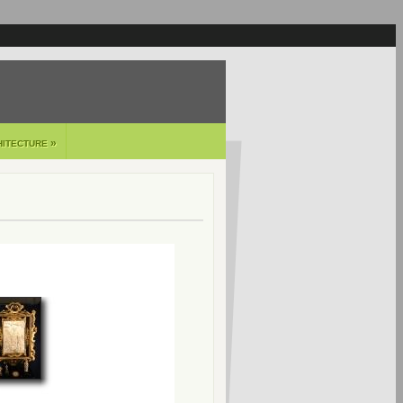
»
HITECTURE