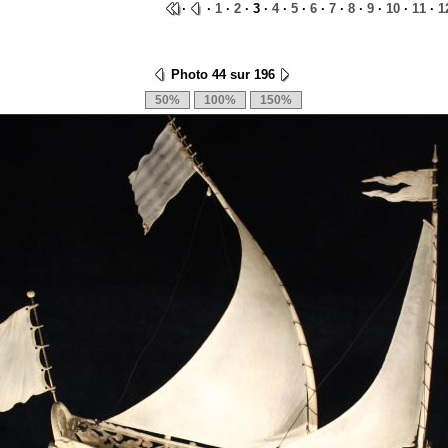
·
·
1
·
2
· 3 ·
4
·
5
·
6
·
7
·
8
·
9
·
10
·
11
·
1
Photo 44 sur 196