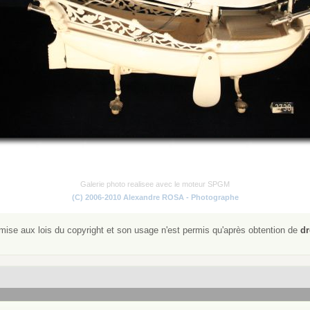
Galerie photo realisee avec le moteur SPGM
(C) 2006-2010 Alexandre ROSA - Photographe
ise aux lois du copyright et son usage n'est permis qu'après obtention de
dr