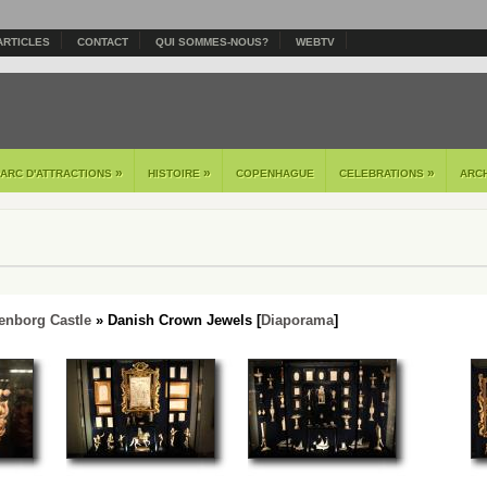
ARTICLES
CONTACT
QUI SOMMES-NOUS?
WEBTV
»
»
»
PARC D'ATTRACTIONS
HISTOIRE
COPENHAGUE
CELEBRATIONS
ARC
enborg Castle
» Danish Crown Jewels [
Diaporama
]