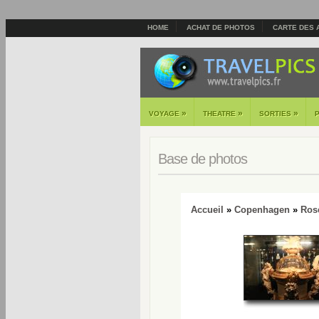
HOME
ACHAT DE PHOTOS
CARTE DES 
»
»
»
VOYAGE
THEATRE
SORTIES
Base de photos
Accueil
»
Copenhagen
»
Ros