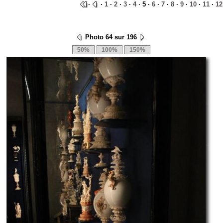
·
·
1
·
2
·
3
·
4
· 5 ·
6
·
7
·
8
·
9
·
10
·
11
·
12
Photo 64 sur 196