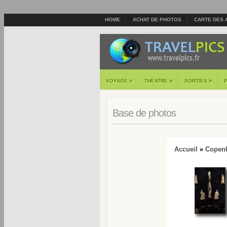
HOME
ACHAT DE PHOTOS
CARTE DES 
»
»
»
VOYAGE
THEATRE
SORTIES
Base de photos
Accueil
»
Copen