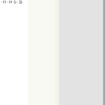
·
13
·
14
·
·