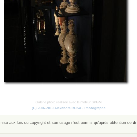
Galerie photo realisee avec le moteur SPGM
(C) 2006-2010 Alexandre ROSA - Photographe
ise aux lois du copyright et son usage n'est permis qu'après obtention de
dr