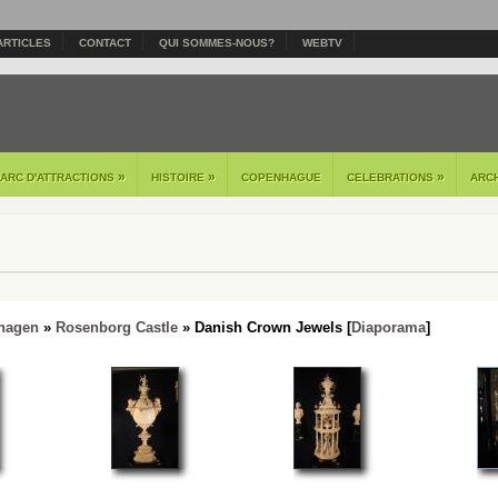
ARTICLES
CONTACT
QUI SOMMES-NOUS?
WEBTV
»
»
»
PARC D'ATTRACTIONS
HISTOIRE
COPENHAGUE
CELEBRATIONS
ARC
hagen
»
Rosenborg Castle
» Danish Crown Jewels [
Diaporama
]