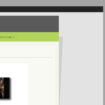
»
HITECTURE