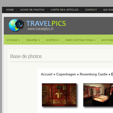
HOME
ACHAT DE PHOTOS
CARTE DES ARTICLES
CONTACT
QUI SO
»
»
»
»
VOYAGE
THEATRE
SORTIES
PARC D'ATTRACTIONS
HISTOIR
Base de photos
Accueil
»
Copenhagen
»
Rosenborg Castle
» D