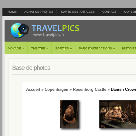
HOME
ACHAT DE PHOTOS
CARTE DES ARTICLES
CONTACT
QUI SO
»
»
»
»
VOYAGE
THEATRE
SORTIES
PARC D'ATTRACTIONS
HISTOIR
Base de photos
Accueil
»
Copenhagen
»
Rosenborg Castle
» Danish Crown