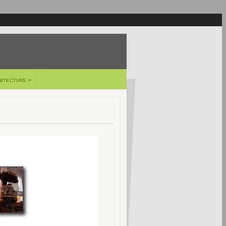
»
HITECTURE