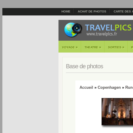
HOME
ACHAT DE PHOTOS
CARTE DES 
»
»
»
VOYAGE
THEATRE
SORTIES
Base de photos
Accueil
»
Copenhagen
»
Run