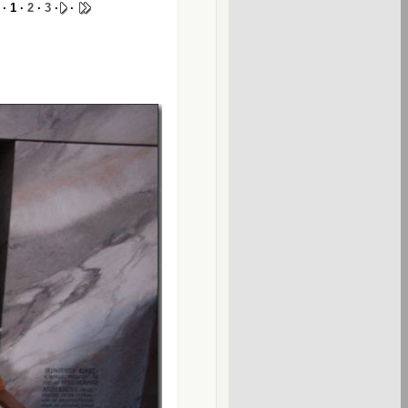
· 1 ·
2
·
3
·
·