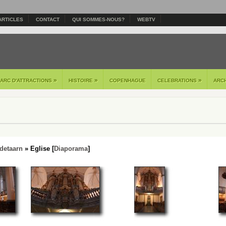
ARTICLES
CONTACT
QUI SOMMES-NOUS?
WEBTV
»
»
»
PARC D'ATTRACTIONS
HISTOIRE
COPENHAGUE
CELEBRATIONS
ARC
detaarn
» Eglise [
Diaporama
]