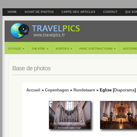
HOME
ACHAT DE PHOTOS
CARTE DES ARTICLES
CONTACT
QUI SO
»
»
»
»
VOYAGE
THEATRE
SORTIES
PARC D'ATTRACTIONS
HISTOIR
Base de photos
Accueil
»
Copenhagen
»
Rundetaarn
» Eglise [
Diaporama
]