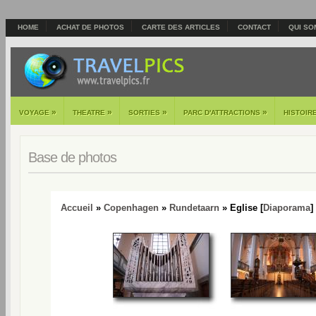
HOME
ACHAT DE PHOTOS
CARTE DES ARTICLES
CONTACT
QUI SO
»
»
»
»
VOYAGE
THEATRE
SORTIES
PARC D'ATTRACTIONS
HISTOIR
Base de photos
Accueil
»
Copenhagen
»
Rundetaarn
» Eglise [
Diaporama
]