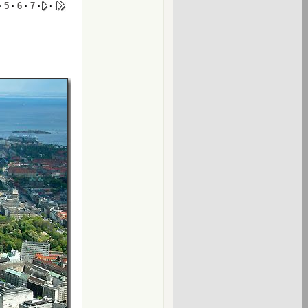
·
5
·
6
·
7
·
·