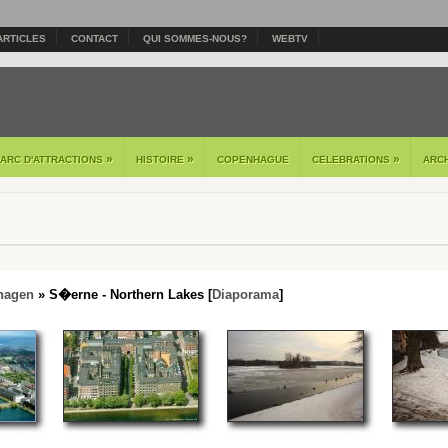
ARTICLES
CONTACT
QUI SOMMES-NOUS?
WEBTV
»
»
»
PARC D'ATTRACTIONS
HISTOIRE
COPENHAGUE
CELEBRATIONS
ARC
hagen
» S�erne - Northern Lakes [
Diaporama
]