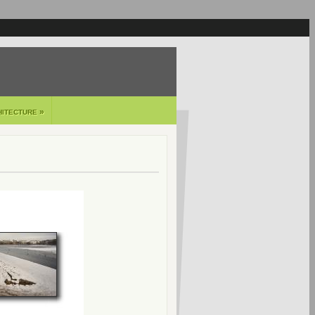
»
HITECTURE