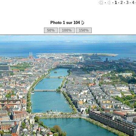
·
· 1 ·
2
·
3
·
4
Photo 1 sur 104