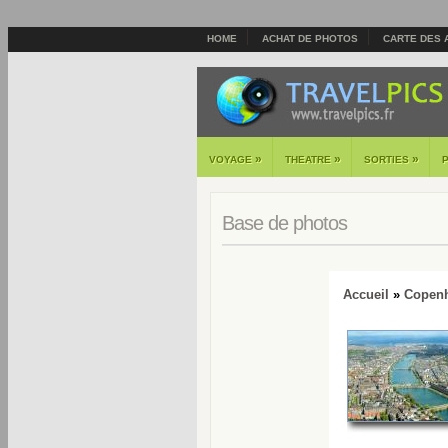
HOME
ACHAT DE PHOTOS
CARTE DES 
»
»
»
VOYAGE
THEATRE
SORTIES
Base de photos
Accueil
»
Copen