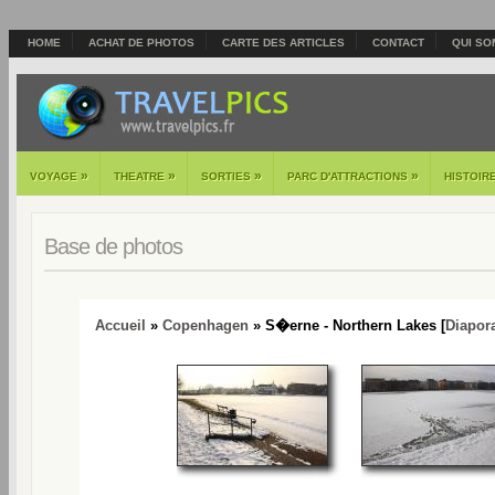
HOME
ACHAT DE PHOTOS
CARTE DES ARTICLES
CONTACT
QUI SO
»
»
»
»
VOYAGE
THEATRE
SORTIES
PARC D'ATTRACTIONS
HISTOIR
Base de photos
Accueil
»
Copenhagen
» S�erne - Northern Lakes [
Diapor