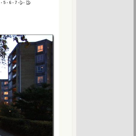
 ·
5
·
6
·
7
·
·