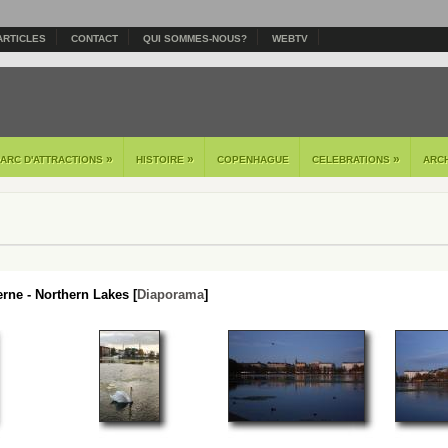
ARTICLES
CONTACT
QUI SOMMES-NOUS?
WEBTV
»
»
»
PARC D'ATTRACTIONS
HISTOIRE
COPENHAGUE
CELEBRATIONS
ARC
ne - Northern Lakes [
Diaporama
]