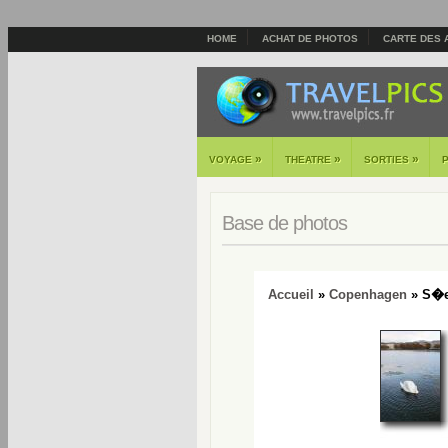
HOME
ACHAT DE PHOTOS
CARTE DES 
»
»
»
VOYAGE
THEATRE
SORTIES
Base de photos
Accueil
»
Copenhagen
» S�er