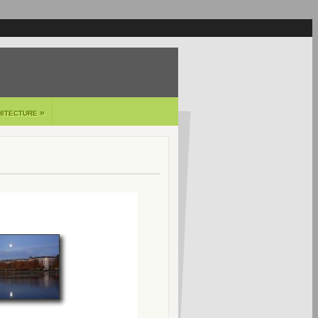
»
HITECTURE