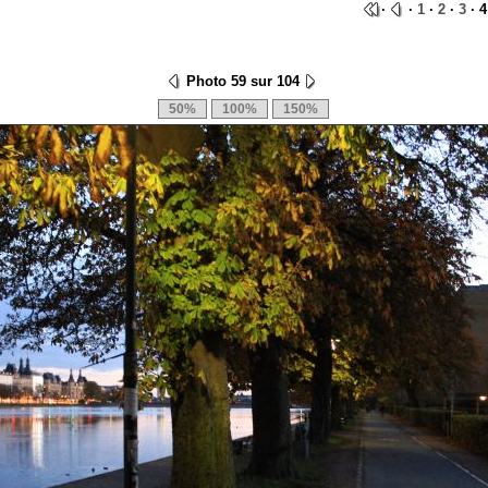
·
·
1
·
2
·
3
· 4
Photo 59 sur 104