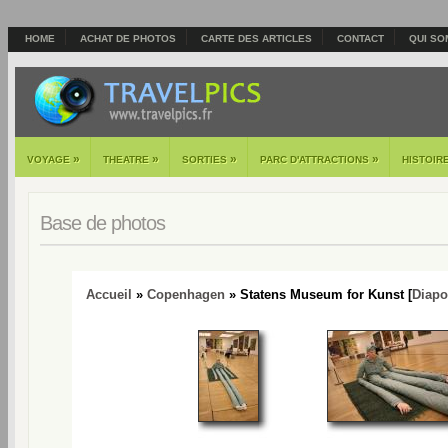
HOME
ACHAT DE PHOTOS
CARTE DES ARTICLES
CONTACT
QUI SO
»
»
»
»
VOYAGE
THEATRE
SORTIES
PARC D'ATTRACTIONS
HISTOIR
Base de photos
Accueil
»
Copenhagen
» Statens Museum for Kunst [
Diap