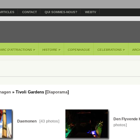
ARTICLES
CONTACT
QUI SOMMES-NOUS?
WEBTV
»
»
»
PARC D'ATTRACTIONS
HISTOIRE
COPENHAGUE
CELEBRATIONS
ARC
hagen
» Tivoli Gardens [
Diaporama
]
Den Flyvende K
Daemonen
[43 photos]
photos]