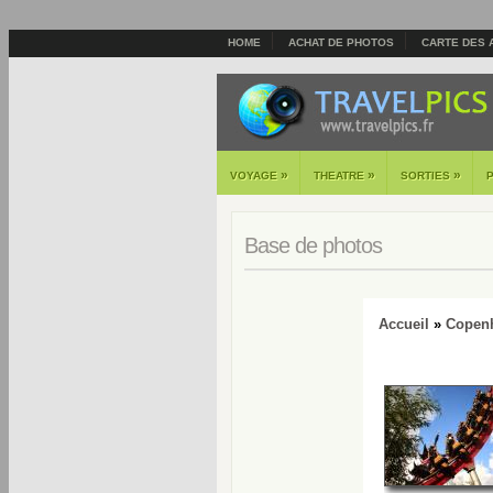
HOME
ACHAT DE PHOTOS
CARTE DES 
»
»
»
VOYAGE
THEATRE
SORTIES
Base de photos
Accueil
»
Copen