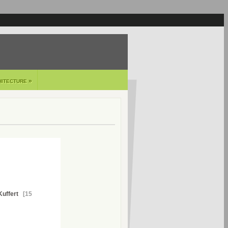
»
HITECTURE
uffert
[15