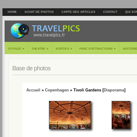
HOME
ACHAT DE PHOTOS
CARTE DES ARTICLES
CONTACT
QUI SO
»
»
»
»
VOYAGE
THEATRE
SORTIES
PARC D'ATTRACTIONS
HISTOIR
Base de photos
Accueil
»
Copenhagen
» Tivoli Gardens [
Diaporama
]