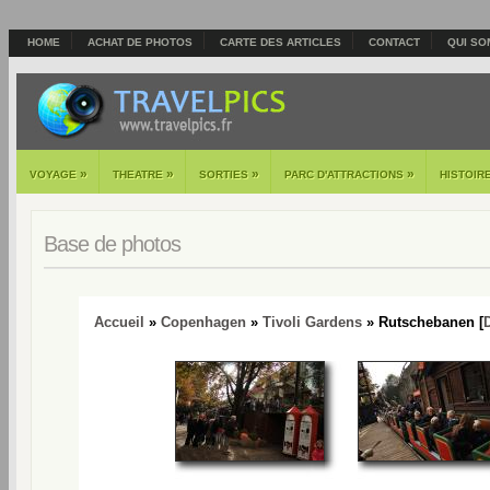
HOME
ACHAT DE PHOTOS
CARTE DES ARTICLES
CONTACT
QUI SO
»
»
»
»
VOYAGE
THEATRE
SORTIES
PARC D'ATTRACTIONS
HISTOIR
Base de photos
Accueil
»
Copenhagen
»
Tivoli Gardens
» Rutschebanen [