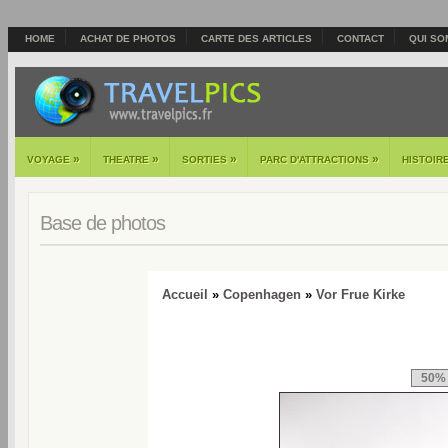
HOME
ACHAT DE PHOTOS
CARTE DES ARTICLES
CONTACT
QUI SO
»
»
»
»
VOYAGE
THEATRE
SORTIES
PARC D'ATTRACTIONS
HISTOIR
Base de photos
Accueil
»
Copenhagen
»
Vor Frue Kirke