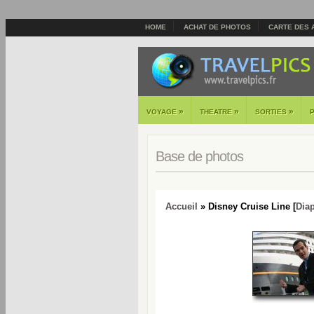
HOME
ACHAT DE PHOTOS
CARTE DES 
»
»
»
VOYAGE
THEATRE
SORTIES
Base de photos
Accueil
» Disney Cruise Line [
Dia