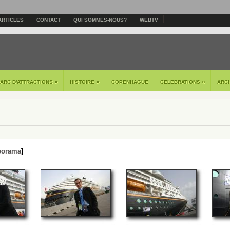
ARTICLES
CONTACT
QUI SOMMES-NOUS?
WEBTV
»
»
»
PARC D'ATTRACTIONS
HISTOIRE
COPENHAGUE
CELEBRATIONS
ARC
porama
]