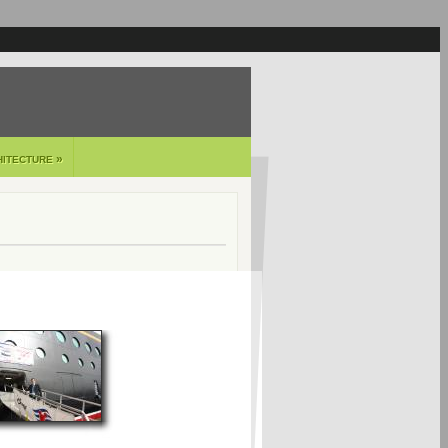
»
HITECTURE