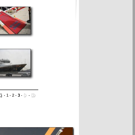
·
1
·
2
· 3 ·
·