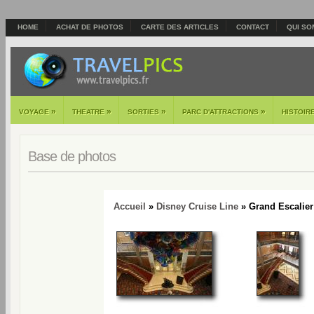
HOME
ACHAT DE PHOTOS
CARTE DES ARTICLES
CONTACT
QUI SO
»
»
»
»
VOYAGE
THEATRE
SORTIES
PARC D'ATTRACTIONS
HISTOIR
Base de photos
Accueil
»
Disney Cruise Line
» Grand Escalier