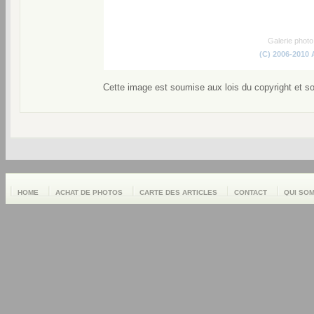
Galerie phot
(C) 2006-2010
Cette image est soumise aux lois du copyright et s
HOME
ACHAT DE PHOTOS
CARTE DES ARTICLES
CONTACT
QUI SO