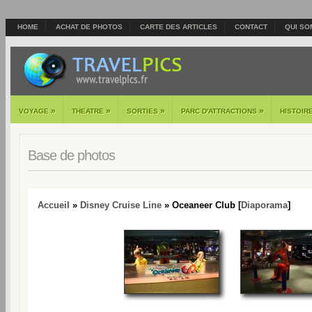
HOME
ACHAT DE PHOTOS
CARTE DES ARTICLES
CONTACT
QUI SO
»
»
»
»
VOYAGE
THEATRE
SORTIES
PARC D'ATTRACTIONS
HISTOIR
Base de photos
Accueil
»
Disney Cruise Line
» Oceaneer Club [
Diaporama
]