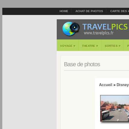
HOME
ACHAT DE PHOTOS
CARTE DES 
»
»
»
VOYAGE
THEATRE
SORTIES
Base de photos
Accueil
»
Disney