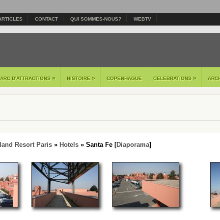
ARTICLES
CONTACT
QUI SOMMES-NOUS?
WEBTV
»
»
»
PARC D'ATTRACTIONS
HISTOIRE
COPENHAGUE
CELEBRATIONS
ARC
land Resort Paris
»
Hotels
» Santa Fe [
Diaporama
]