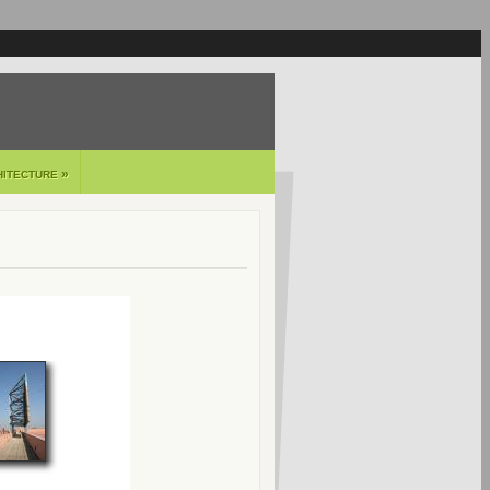
»
HITECTURE