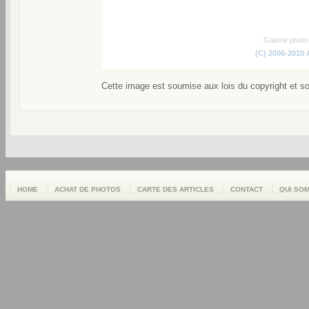
Galerie phot
(C) 2006-2010
Cette image est soumise aux lois du copyright et s
HOME
ACHAT DE PHOTOS
CARTE DES ARTICLES
CONTACT
QUI SO