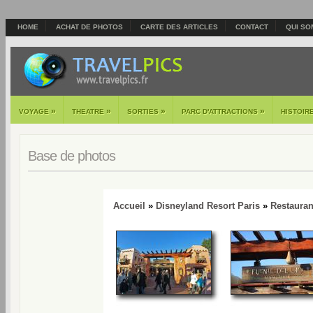
HOME
ACHAT DE PHOTOS
CARTE DES ARTICLES
CONTACT
QUI SO
»
»
»
»
VOYAGE
THEATRE
SORTIES
PARC D'ATTRACTIONS
HISTOIR
Base de photos
Accueil
»
Disneyland Resort Paris
»
Restauran