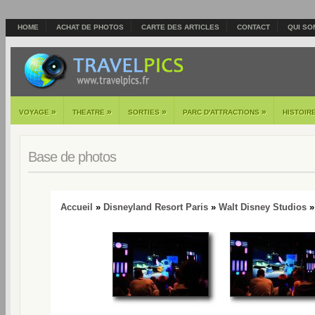
HOME
ACHAT DE PHOTOS
CARTE DES ARTICLES
CONTACT
QUI SO
»
»
»
»
VOYAGE
THEATRE
SORTIES
PARC D'ATTRACTIONS
HISTOIR
Base de photos
Accueil
»
Disneyland Resort Paris
»
Walt Disney Studios
» 