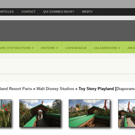
ARTICLES
CONTACT
QUI SOMMES-NOUS?
WEBTV
»
»
»
PARC D'ATTRACTIONS
HISTOIRE
COPENHAGUE
CELEBRATIONS
ARC
land Resort Paris
»
Walt Disney Studios
» Toy Story Playland [
Diaporam