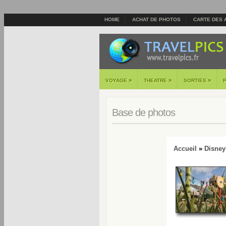
HOME
ACHAT DE PHOTOS
CARTE DES 
»
»
»
VOYAGE
THEATRE
SORTIES
Base de photos
Accueil
»
Disney