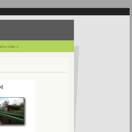
»
HITECTURE
a
]