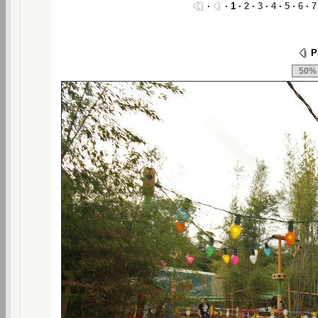
·
· 1 ·
2
·
3
·
4
·
5
·
6
·
7
Ph