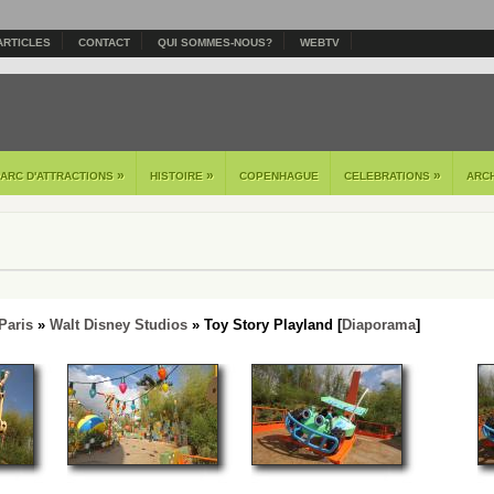
ARTICLES
CONTACT
QUI SOMMES-NOUS?
WEBTV
»
»
»
PARC D'ATTRACTIONS
HISTOIRE
COPENHAGUE
CELEBRATIONS
ARC
Paris
»
Walt Disney Studios
» Toy Story Playland [
Diaporama
]