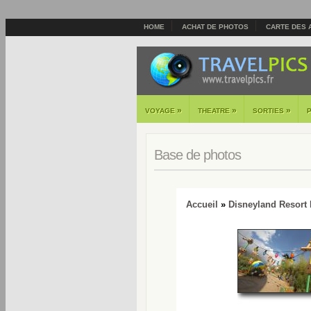
HOME
ACHAT DE PHOTOS
CARTE DES 
»
»
»
VOYAGE
THEATRE
SORTIES
Base de photos
Accueil
»
Disneyland Resort 