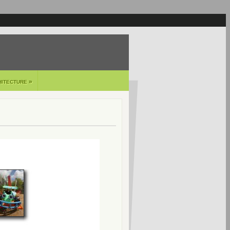
»
HITECTURE