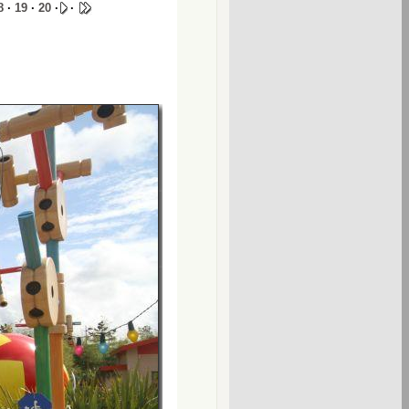
8
·
19
·
20
·
·