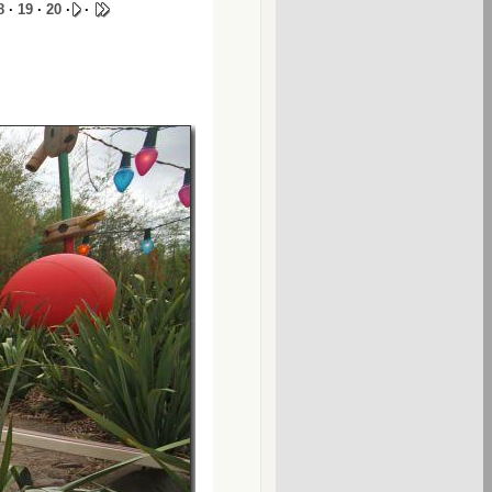
8
·
19
·
20
·
·