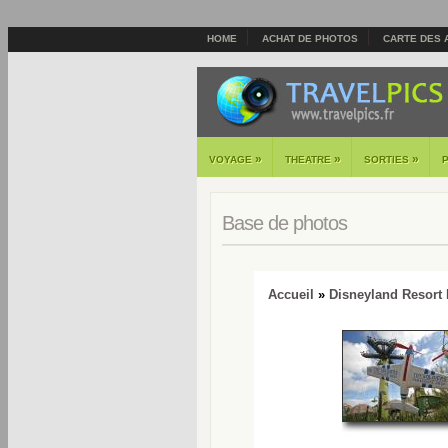
HOME
ACHAT DE PHOTOS
CARTE DES 
»
»
»
VOYAGE
THEATRE
SORTIES
Base de photos
Accueil
»
Disneyland Resort 