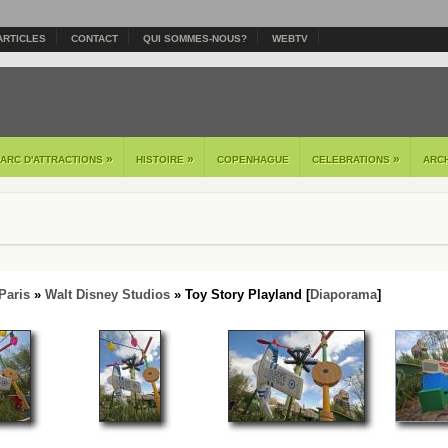
ARTICLES
CONTACT
QUI SOMMES-NOUS?
WEBTV
»
»
»
PARC D'ATTRACTIONS
HISTOIRE
COPENHAGUE
CELEBRATIONS
ARC
Paris
»
Walt Disney Studios
» Toy Story Playland [
Diaporama
]