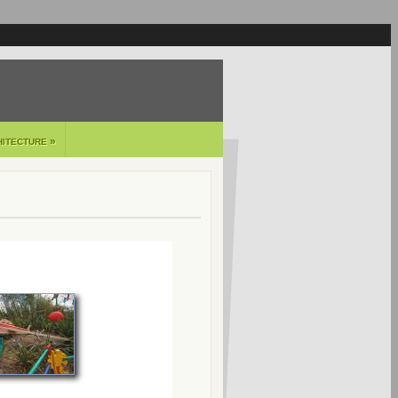
»
HITECTURE