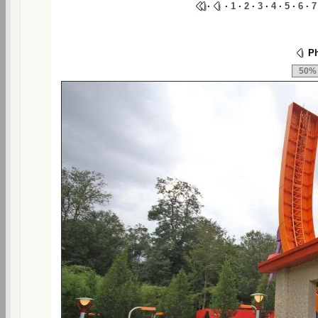
·
·
1
·
2
·
3
·
4
·
5
·
6
·
7
Ph