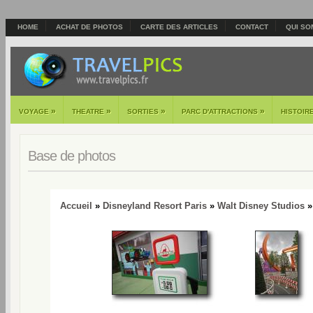
HOME
ACHAT DE PHOTOS
CARTE DES ARTICLES
CONTACT
QUI SO
»
»
»
»
VOYAGE
THEATRE
SORTIES
PARC D'ATTRACTIONS
HISTOIR
Base de photos
Accueil
»
Disneyland Resort Paris
»
Walt Disney Studios
»