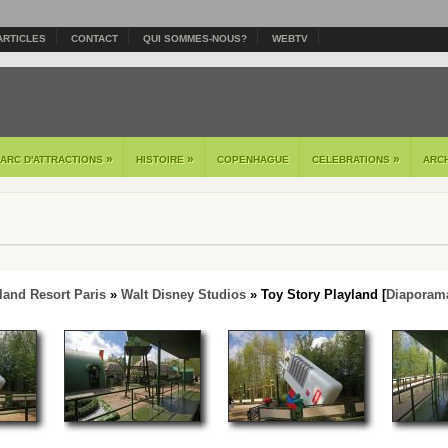
ARTICLES
CONTACT
QUI SOMMES-NOUS?
WEBTV
»
»
»
PARC D'ATTRACTIONS
HISTOIRE
COPENHAGUE
CELEBRATIONS
ARC
land Resort Paris
»
Walt Disney Studios
» Toy Story Playland [
Diaporam