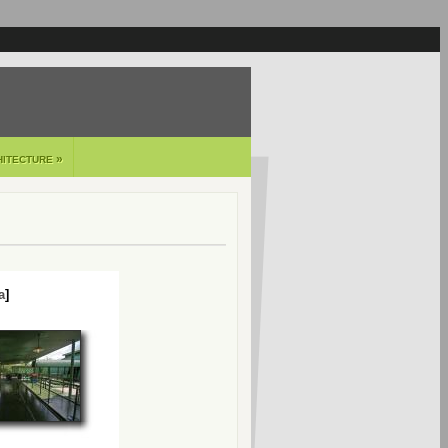
»
HITECTURE
a
]