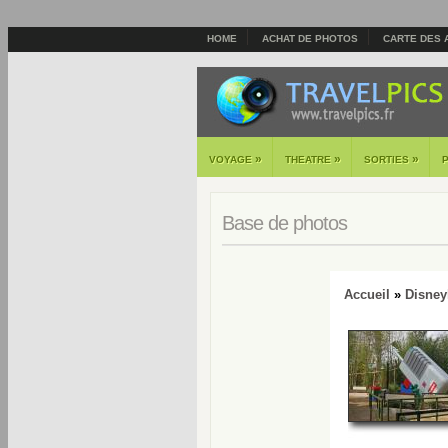
HOME
ACHAT DE PHOTOS
CARTE DES 
»
»
»
VOYAGE
THEATRE
SORTIES
Base de photos
Accueil
»
Disney