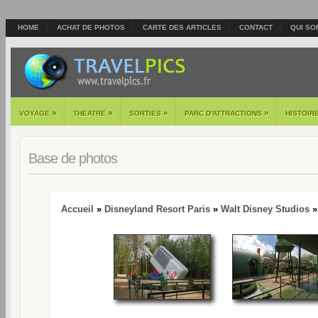
HOME
ACHAT DE PHOTOS
CARTE DES ARTICLES
CONTACT
QUI SO
»
»
»
»
VOYAGE
THEATRE
SORTIES
PARC D'ATTRACTIONS
HISTOIR
Base de photos
Accueil
»
Disneyland Resort Paris
»
Walt Disney Studios
»