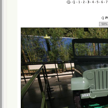
·
·
1
·
2
· 3 ·
4
·
5
·
6
·
7
Ph