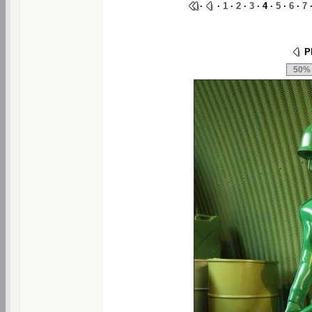
·
·
1
·
2
·
3
· 4 ·
5
·
6
·
7
Ph