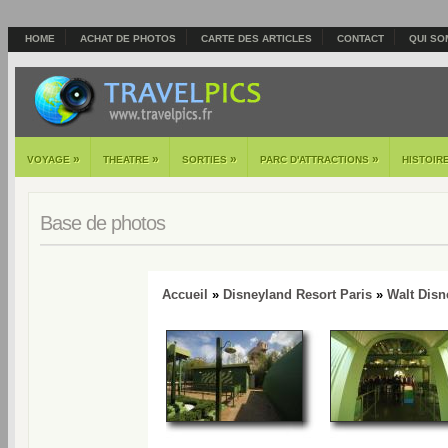
HOME
ACHAT DE PHOTOS
CARTE DES ARTICLES
CONTACT
QUI SO
»
»
»
»
VOYAGE
THEATRE
SORTIES
PARC D'ATTRACTIONS
HISTOIR
Base de photos
Accueil
»
Disneyland Resort Paris
»
Walt Disn