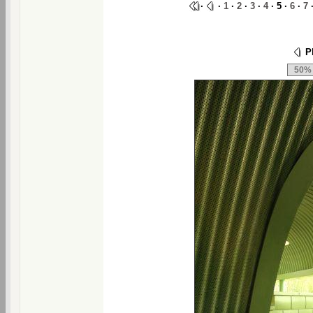
·
·
1
·
2
·
3
·
4
· 5 ·
6
·
7
Ph