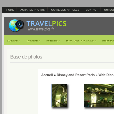
HOME
ACHAT DE PHOTOS
CARTE DES ARTICLES
CONTACT
QUI SO
»
»
»
»
VOYAGE
THEATRE
SORTIES
PARC D'ATTRACTIONS
HISTOIR
Base de photos
Accueil
»
Disneyland Resort Paris
»
Walt Disn