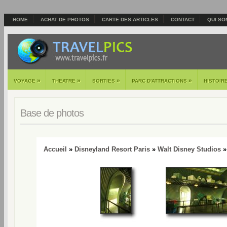
HOME
ACHAT DE PHOTOS
CARTE DES ARTICLES
CONTACT
QUI SO
»
»
»
»
VOYAGE
THEATRE
SORTIES
PARC D'ATTRACTIONS
HISTOIR
Base de photos
Accueil
»
Disneyland Resort Paris
»
Walt Disney Studios
»