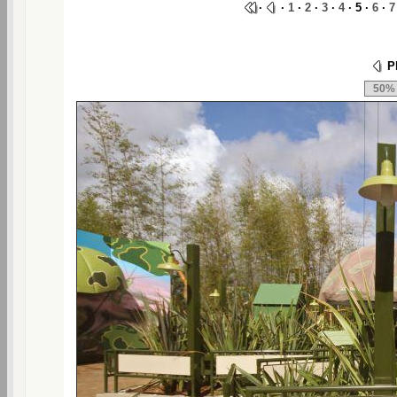
·
·
1
·
2
·
3
·
4
· 5 ·
6
·
7
Ph