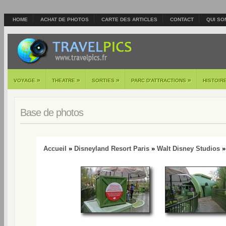
HOME
ACHAT DE PHOTOS
CARTE DES ARTICLES
CONTACT
QUI SO
»
»
»
»
VOYAGE
THEATRE
SORTIES
PARC D'ATTRACTIONS
HISTOIR
Base de photos
Accueil
»
Disneyland Resort Paris
»
Walt Disney Studios
»