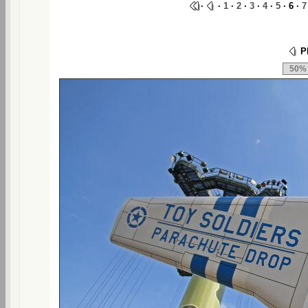
·
·
1
·
2
·
3
·
4
·
5
· 6 ·
7
Ph