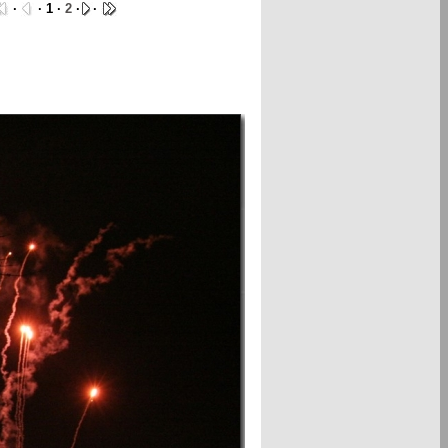
·
· 1 ·
2
·
·