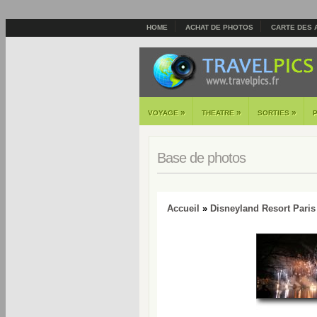
HOME
ACHAT DE PHOTOS
CARTE DES 
»
»
»
VOYAGE
THEATRE
SORTIES
Base de photos
Accueil
»
Disneyland Resort Paris