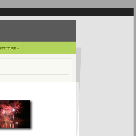
»
HITECTURE