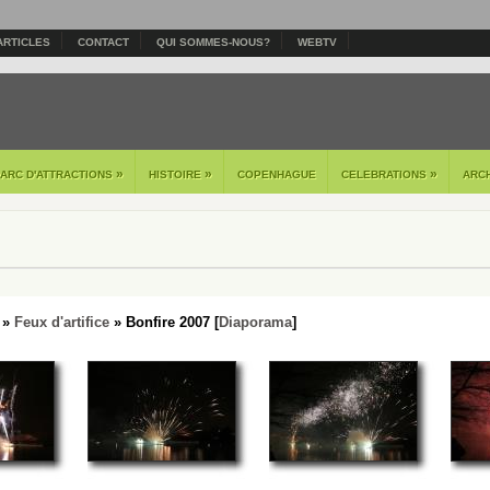
ARTICLES
CONTACT
QUI SOMMES-NOUS?
WEBTV
»
»
»
PARC D'ATTRACTIONS
HISTOIRE
COPENHAGUE
CELEBRATIONS
ARC
»
Feux d'artifice
» Bonfire 2007 [
Diaporama
]