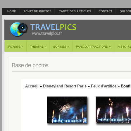
HOME
ACHAT DE PHOTOS
CARTE DES ARTICLES
CONTACT
QUI SO
»
»
»
»
VOYAGE
THEATRE
SORTIES
PARC D'ATTRACTIONS
HISTOIR
Base de photos
Accueil
»
Disneyland Resort Paris
»
Feux d'artifice
» Bonfir