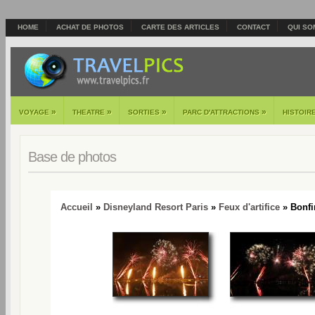
HOME
ACHAT DE PHOTOS
CARTE DES ARTICLES
CONTACT
QUI SO
»
»
»
»
VOYAGE
THEATRE
SORTIES
PARC D'ATTRACTIONS
HISTOIR
Base de photos
Accueil
»
Disneyland Resort Paris
»
Feux d'artifice
» Bonfir