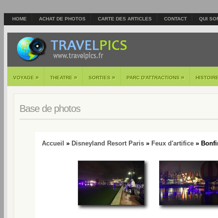
HOME
ACHAT DE PHOTOS
CARTE DES ARTICLES
CONTACT
QUI SO
»
»
»
»
VOYAGE
THEATRE
SORTIES
PARC D'ATTRACTIONS
HISTOIR
Base de photos
Accueil
»
Disneyland Resort Paris
»
Feux d'artifice
» Bonfir