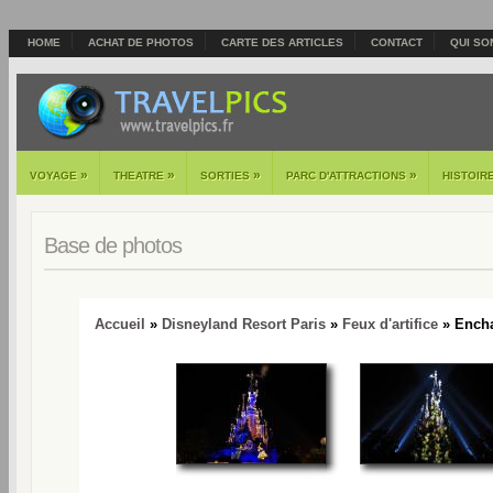
HOME
ACHAT DE PHOTOS
CARTE DES ARTICLES
CONTACT
QUI SO
»
»
»
»
VOYAGE
THEATRE
SORTIES
PARC D'ATTRACTIONS
HISTOIR
Base de photos
Accueil
»
Disneyland Resort Paris
»
Feux d'artifice
» Encha